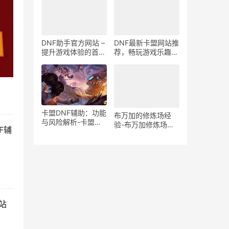
DNF助手官方网站 –
DNF最新卡盟网站推
提升游戏体验的首选
荐，畅玩游戏乐趣无
工具-DNF助手官
穷-DNF卡盟平台游
网：全面掌握游戏动
戏推荐攻略
态
卡盟DNF辅助：功能
布万加的修炼场经
与风险解析-卡盟
验-布万加修炼场实
DNF辅助工具：真实
战经验分享
F辅
效果与潜在风险揭秘
站