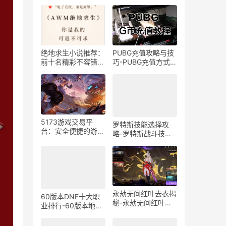
绝地求生小说推荐：
PUBG充值攻略与技
前十名精彩不容错
巧-PUBG充值方式及
过-绝地求生小说前
优惠活动详解
十名排行榜
5173游戏交易平
罗特斯技能选择攻
台：安全便捷的游戏
略-罗特斯战斗技能
交易-5173游戏交易
全方位解析
平台如何保障用户交
易安全
60版本DNF十大职
永劫无间红叶去衣揭
业排行-60版本地下
秘-永劫无间红叶去
城与勇士职业排行深
衣事件全解析
度解析