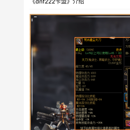
《dnf222卡盟》介绍