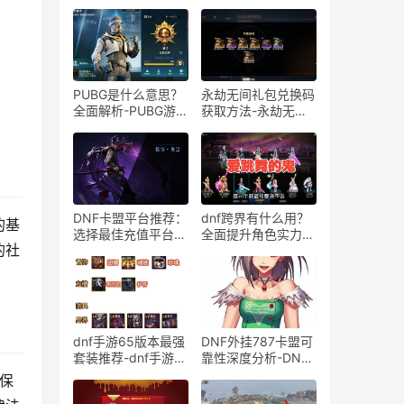
PUBG是什么意思？
永劫无间礼包兑换码
全面解析-PUBG游戏
获取方法-永劫无间
名称由来及玩法介绍
最新礼包兑换码分享
DNF卡盟平台推荐：
dnf跨界有什么用？
的基
选择最佳充值平台攻
全面提升角色实力-
的社
略-DNF卡盟充值平
DNF跨界功能详解：
台深度比较与选择建
游戏内角色快速转型
议
dnf手游65版本最强
DNF外挂787卡盟可
套装推荐-dnf手游
靠性深度分析-DNF
65版本哪些套装最
外挂787卡盟安全性
保
强
与用户评价探究