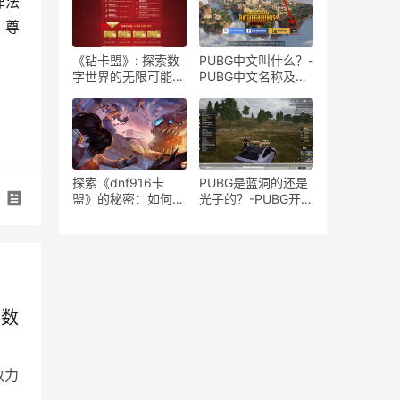
律法
，尊
《钻卡盟》: 探索数
PUBG中文叫什么？-
字世界的无限可能-
PUBG中文名称及游
深入了解《钻卡盟》
戏背景介绍
的功能与服务
探索《dnf916卡
PUBG是蓝洞的还是
盟》的秘密：如何成
光子的？-PUBG开发
为地下城与勇士游戏
商归属权解析：蓝洞
的大神
与光子谁主沉浮
索数
致力
更