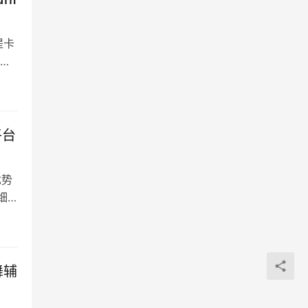
提卡
的
平台
优势
细
舞辅