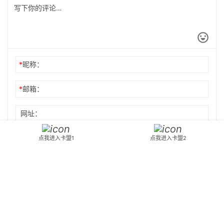
*
昵称：
*
邮箱：
网址：
记住昵称、邮箱和网址，下次评论免输入
点我进入卡盟1
点我进入卡盟2
提交
Copyright © 2024 3dnfkm 版权所有
苏ICP备2023037345号-6
公安备案
苏
公网安备32080402000288