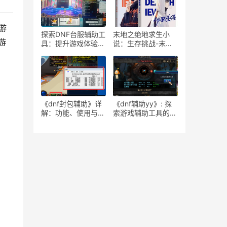
捷租号流程详解
游
探索DNF台服辅助工
末地之绝地求生小
游
具：提升游戏体验的
说：生存挑战-末地
秘密武器-深入了解
绝地求生小说中的生
DNF台服辅助：功
存策略
能、使用与安全性探
讨
《dnf封包辅助》详
《dnf辅助yy》: 探
解：功能、使用与风
索游戏辅助工具的魅
险-dnf封包辅助工具
力与实用性-《dnf辅
深度解析与使用指南
助yy》深度解析：游
戏玩家必备的神器