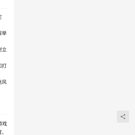
定
保举
树立
和打
迷风
游戏
度、