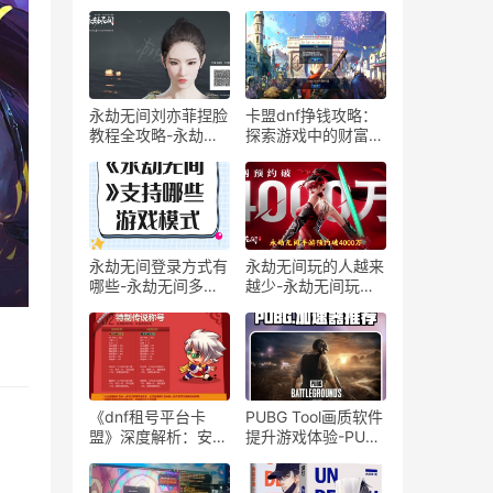
永劫无间刘亦菲捏脸
卡盟dnf挣钱攻略：
教程全攻略-永劫无
探索游戏中的财富之
间刘亦菲角色捏脸详
道-卡盟dnf如何快速
细步骤教学
赚钱并提升游戏体验
永劫无间登录方式有
永劫无间玩的人越来
哪些-永劫无间多种
越少-永劫无间玩家
登录方法详解
减少的原因分析
《dnf租号平台卡
PUBG Tool画质软件
盟》深度解析：安全
提升游戏体验-PUBG
租号新体验-dnf租号
Tool画质软件如何优
平台卡盟：安全、便
化游戏画面设置