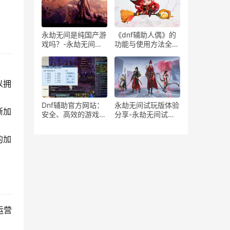
用辅助卡盟工具
永劫无间是纯国产游
《dnf辅助人偶》的
戏吗？-永劫无间是
功能与使用方法全面
否为国产独立开发游
解析-深入了解
戏解析
《dnf》游戏中的辅
助人偶系统
以拥
Dnf辅助官方网站：
永劫无间试玩版体验
渐加
安全、高效的游戏助
分享-永劫无间试玩
手-探索Dnf辅助官方
版玩法评测与游戏体
网站：一站式解决游
验
的加
戏难题的长尾词
运营