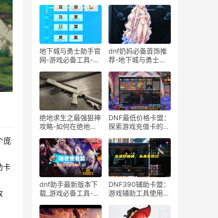
地下城与勇士助手官
dnf奶妈必备首饰推
网-游戏必备工具-地
荐-地下城与勇士奶
下城与勇士游戏助手
妈装备选择攻略
官网下载
绝地求生之最强狙神
DNF最低价格卡盟：
攻略-如何在绝地求
探索游戏充值卡的超
生中成为狙击高手
值之选-DNF游戏充
个庞
值卡盟价格对比与优
惠攻略
助卡
dnf助手最新版本下
DNF390辅助卡盟：
收
载_游戏必备工具-
游戏辅助工具使用解
dnf助手最新版本功
析与风险探讨-DNF
能详解与下载指南
游戏玩家如何安全使