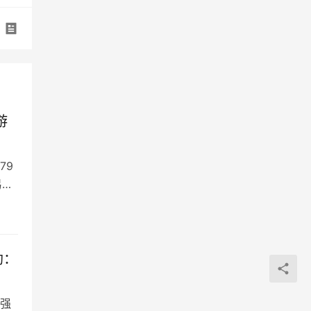
游
79
易平
助：
强