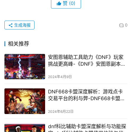
赞
(0)
生成海报
0
相关推荐
安图恩辅助工具助力《DNF》玩家
挑战更高峰-《DNF》安图恩副本完
美攻略与辅助工具使用指南
2024年4月9日
DNF668卡盟深度解析：游戏点卡
交易平台的利与弊-DNF668卡盟：
游戏充值卡交易市场的现状与发展
趋势
2024年6月22日
dnf科比辅助卡盟深度解析与功能探