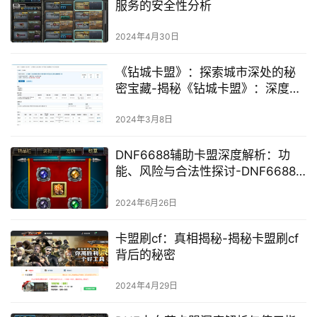
服务的安全性分析
2024年4月30日
《钻城卡盟》：探索城市深处的秘
密宝藏-揭秘《钻城卡盟》：深度解
析城市探险游戏背后的魅力
2024年3月8日
DNF6688辅助卡盟深度解析：功
能、风险与合法性探讨-DNF6688
辅助卡盟使用风险与效果评估
2024年6月26日
卡盟刷cf：真相揭秘-揭秘卡盟刷cf
背后的秘密
2024年4月29日