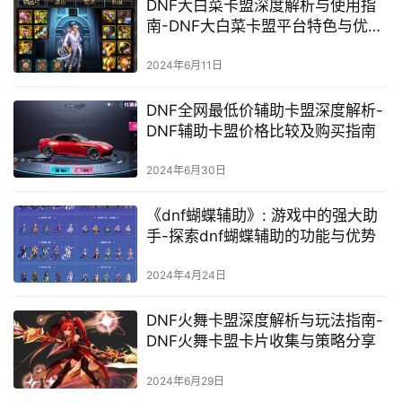
DNF大白菜卡盟深度解析与使用指
南-DNF大白菜卡盟平台特色与优势
探究
2024年6月11日
DNF全网最低价辅助卡盟深度解析-
DNF辅助卡盟价格比较及购买指南
2024年6月30日
《dnf蝴蝶辅助》: 游戏中的强大助
手-探索dnf蝴蝶辅助的功能与优势
2024年4月24日
DNF火舞卡盟深度解析与玩法指南-
DNF火舞卡盟卡片收集与策略分享
2024年6月29日