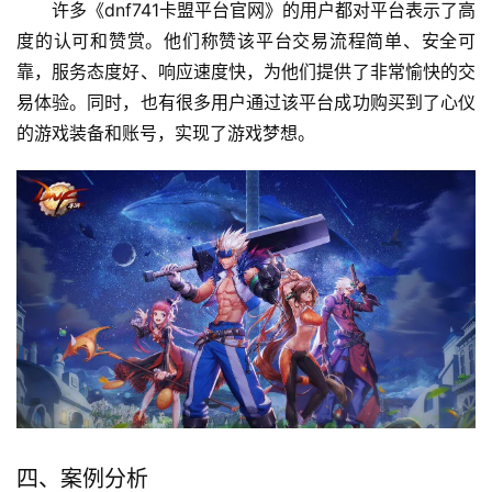
许多《dnf741卡盟平台官网》的用户都对平台表示了高
度的认可和赞赏。他们称赞该平台交易流程简单、安全可
靠，服务态度好、响应速度快，为他们提供了非常愉快的交
易体验。同时，也有很多用户通过该平台成功购买到了心仪
的游戏装备和账号，实现了游戏梦想。
四、案例分析