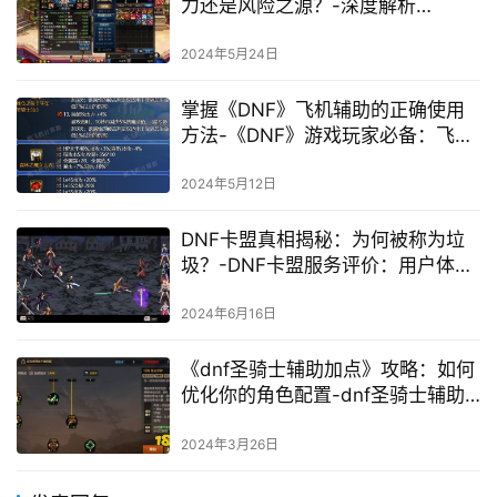
力还是风险之源？-深度解析
《DNF》辅助卡盟888ka：游戏体
验与潜在风险
2024年5月24日
掌握《DNF》飞机辅助的正确使用
方法-《DNF》游戏玩家必备：飞机
辅助的详细操作指南
2024年5月12日
DNF卡盟真相揭秘：为何被称为垃
圾？-DNF卡盟服务评价：用户体验
与信誉探讨
2024年6月16日
《dnf圣骑士辅助加点》攻略：如何
优化你的角色配置-dnf圣骑士辅助
加点策略与技巧
2024年3月26日