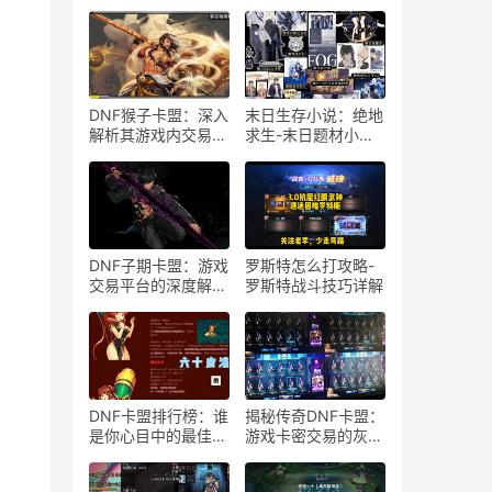
DNF猴子卡盟：深入
末日生存小说：绝地
解析其游戏内交易与
求生-末日题材小说
社区生态-DNF猴子
绝地求生阅读体验
卡盟：游戏交易安全
与效率探讨
DNF子期卡盟：游戏
罗斯特怎么打攻略-
交易平台的深度解
罗斯特战斗技巧详解
析-DNF子期卡盟交
易安全性及用户体验
评价
DNF卡盟排行榜：谁
揭秘传奇DNF卡盟：
是你心目中的最佳卡
游戏卡密交易的灰色
盟平台？-探索DNF
地带-传奇DNF卡盟
卡盟市场的多样性：
卡密交易安全性与风