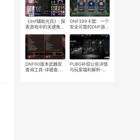
各平台比较分析
险探讨
《dnf辅助光兵》: 探
DNF399卡盟：一个
索游戏中的关键角色
安全可靠的DNF游戏
与策略-dnf光兵角色
虚拟物品交易平台-
深度解析与战斗优化
DNF399卡盟：为您
策略
提供便捷、安全的
DNF游戏虚拟物品交
易
DNF60版本武器库
PUBG补偿公告详情
查询工具-详细查询
与玩家福利解析-
DNF60版本装备武
PUBG补偿公告最新
器数据
内容及玩家如何申请
补偿