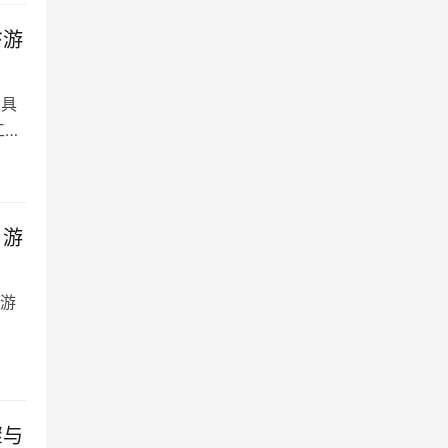
F游
工具
工具
》游
游
骤与