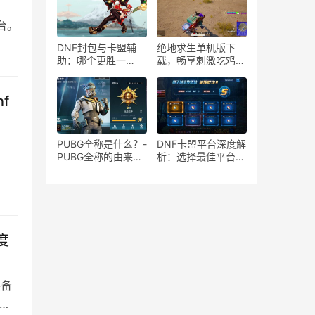
服务
台。
DNF封包与卡盟辅
绝地求生单机版下
助：哪个更胜一
载，畅享刺激吃鸡体
筹？-DNF封包与卡
验-绝地求生单机版
盟辅助效果对比
游戏下载与安装教程
f
PUBG全称是什么？-
DNF卡盟平台深度解
PUBG全称的由来与
析：选择最佳平台的
游戏背景介绍
秘诀-DNF卡盟平台
排行榜与优缺点对比
度
装备
队