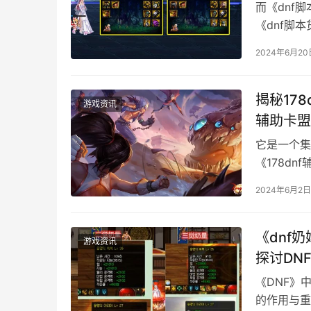
而《dnf
《dnf脚
2024年6月20
揭秘17
游戏资讯
辅助卡盟
它是一个集
《178d
2024年6月2日
《dnf
游戏资讯
探讨DN
《DNF》
的作用与重