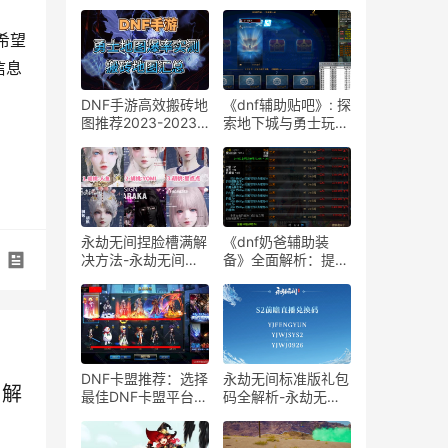
希望
信息
DNF手游高效搬砖地
《dnf辅助贴吧》: 探
图推荐2023-2023
索地下城与勇士玩家
年DNF手游最佳搬砖
的必备助手-dnf辅助
地图攻略
工具深度解析：从贴
吧里了解游戏内外秘
籍
永劫无间捏脸槽满解
《dnf奶爸辅助装
决方法-永劫无间捏
备》全面解析：提升
脸槽满了怎么处理
游戏体验的关键装备
DNF卡盟推荐：选择
永劫无间标准版礼包
了解
最佳DNF卡盟平台攻
码全解析-永劫无间
略-DNF玩家必备：
标准版礼包码领取与
寻找稳定高效的卡盟
使用指南