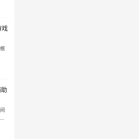
游戏
根
辅助
间
输