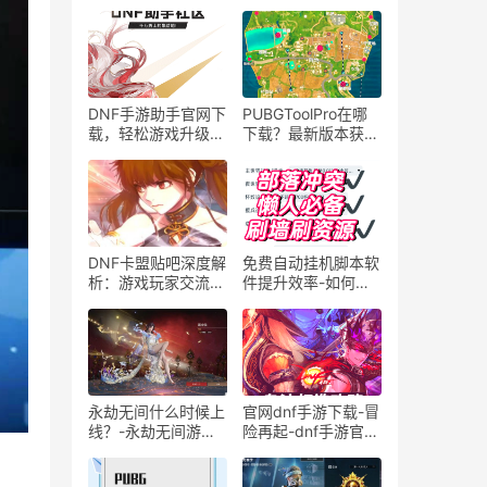
DNF手游助手官网下
PUBGToolPro在哪
载，轻松游戏升级-
下载？最新版本获取
如何使用DNF手游助
方法-PUBGToolPro
手官网提升游戏体验
下载地址及使用教程
DNF卡盟贴吧深度解
免费自动挂机脚本软
析：游戏玩家交流平
件提升效率-如何使
台探秘-DNF卡盟贴
用免费自动挂机脚本
吧：玩家社区中的交
软件优化工作流程
易与互动
永劫无间什么时候上
官网dnf手游下载-冒
线？-永劫无间游戏
险再起-dnf手游官网
上线时间及最新动态
下载地址最新版本