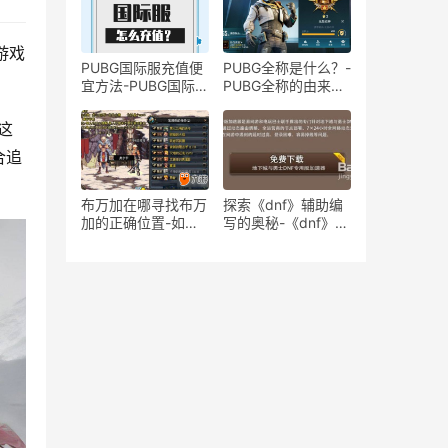
游戏
PUBG国际服充值便
PUBG全称是什么？-
宜方法-PUBG国际服
PUBG全称的由来与
如何找到最优惠的充
游戏背景介绍
值方式
。这
合追
布万加在哪寻找布万
探索《dnf》辅助编
加的正确位置-如何
写的奥秘-《dnf》游
找到布万加的具体位
戏辅助工具的开发与
置
运用