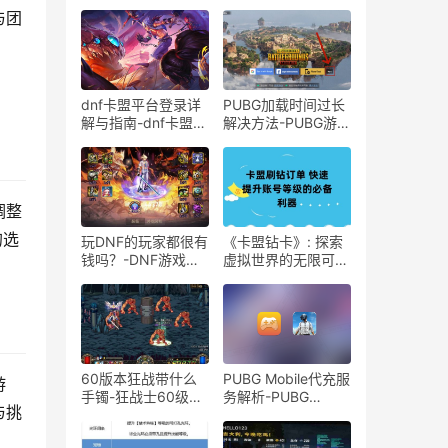
与团
dnf卡盟平台登录详
PUBG加载时间过长
解与指南-dnf卡盟平
解决方法-PUBG游戏
台登录方式及注意事
加载缓慢如何优化
项
调整
的选
玩DNF的玩家都很有
《卡盟钻卡》: 探索
钱吗？-DNF游戏高
虚拟世界的无限可
消费玩家揭秘
能-卡盟钻卡：在线
游戏与娱乐的顶级通
行证
60版本狂战带什么
PUBG Mobile代充服
游
手镯-狂战士60级版
务解析-PUBG
与挑
本最佳手镯选择攻略
Mobile代充有哪些注
意事项