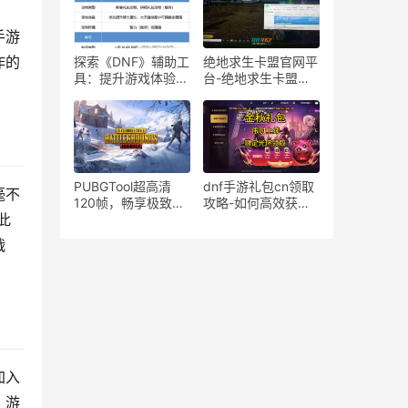
手游
作的
探索《DNF》辅助工
绝地求生卡盟官网平
具：提升游戏体验的
台-绝地求生卡盟官
利器-深入剖析DNF
网平台购买攻略
游戏优化辅助软件的
使用与效果
PUBGTool超高清
dnf手游礼包cn领取
毫不
120帧，畅享极致游
攻略-如何高效获取
此
戏体验-PUBGTool超
dnf手游礼包cn
高清120帧优化技巧
战
与使用指南
加入
，游