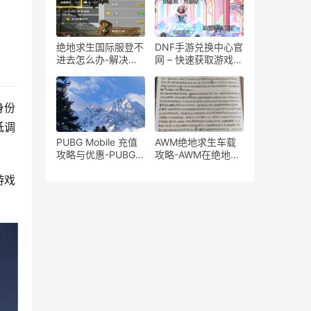
台
绝地求生国际服登不
DNF手游兑换中心官
进去怎么办-解决绝
网 – 快速获取游戏道
地求生国际服无法登
具-如何在DNF手游
录问题
兑换中心官网上兑换
游戏物品
身份
低调
PUBG Mobile 充值
AWM绝地求生车载
攻略与优惠-PUBG
攻略-AWM在绝地求
Mobile 充值方式、
生中的车载使用技巧
游戏
优惠活动及注意事项