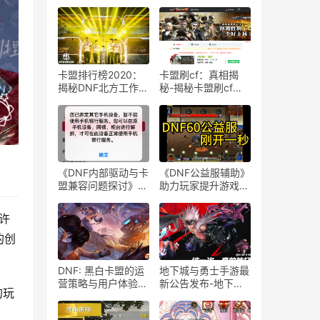
卡盟排行榜2020：
卡盟刷cf：真相揭
揭秘DNF北方工作室
秘-揭秘卡盟刷cf背
的崛起之路-卡盟排
后的秘密
行2020年DNF北方
工作室热门服务一览
《DNF内部驱动与卡
《DNF公益服辅助》
盟兼容问题探讨》-
助力玩家提升游戏体
DNF内部驱动与卡盟
验-探索《DNF公益
冲突解决方案
服辅助》的优势与使
许
用技巧
的创
DNF: 黑白卡盟的运
地下城与勇士手游最
营策略与用户体验-
新公告发布-地下城
的玩
深入了解黑白卡盟：
与勇士手游最新版本
DNF中的卡牌交易平
更新公告