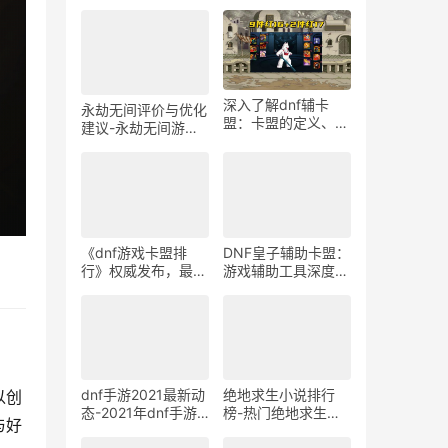
深入了解dnf辅卡
永劫无间评价与优化
盟：卡盟的定义、功
建议-永劫无间游戏
能与优势-dnf辅卡
体验分析及改进建议
盟：如何选择一个可
靠的卡盟平台
《dnf游戏卡盟排
DNF皇子辅助卡盟：
行》权威发布，最新
游戏辅助工具深度解
排名一览无余-dnf游
析-DNF皇子辅助卡
戏卡盟排行榜单深度
盟功能与安全性探讨
解析
dnf手游2021最新动
绝地求生小说排行
以创
态-2021年dnf手游
榜-热门绝地求生游
与好
更新内容详解
戏小说推荐