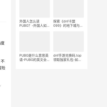
外国人怎么读
探索《dnf卡盟
PUBG？-外国人如何
099》的地下城与勇
正确发音PUBG游戏
士交易平台-dnf卡盟
名称
099：打造最安全、
最便捷的DNF游戏交
畅度
易平台
PUBG是什么意思英
dnf手游兑换码.top
语-PUBG的英文全称
领取独家礼包-如何
。不
和含义解释
在dnf手游兑换
冒险
码.top获取稀有道具
升