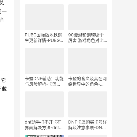
总
另一
消
PUBG国际版地铁逃
90漫游和剑魂哪个
生更新详情-PUBG国
厉害 游戏角色对比
际版最新地铁逃生模
分析-90级漫游和剑
式更新内容解析
魂哪个更胜一筹
卡盟DNF辅助：功能
卡盟的含义及其在网
。它
与风险解析-卡盟
络世界中的角色-深
下载
DNF辅助工具：真实
度解析卡盟：一种独
效果与潜在风险揭秘
特的网络资源共享平
台
dnf助手打不开卡在
DNF卡盟购买卡号详
界面解决方法-dnf助
解及注意事项-DNF
手启动卡住怎么办
卡盟卡号购买流程及