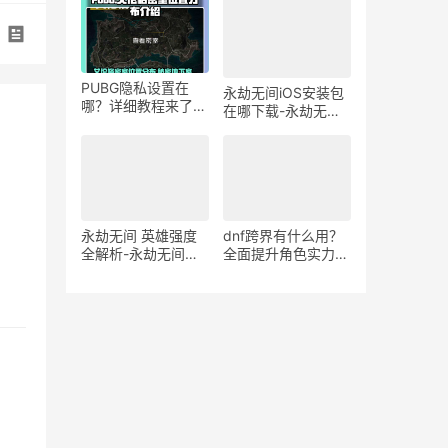
安全策略
PUBG隐私设置在
永劫无间iOS安装包
哪？详细教程来了-
在哪下载-永劫无间
如何在PUBG中设置
iOS版安装包获取方
隐私选项保护个人信
法
息
永劫无间 英雄强度
dnf跨界有什么用？
全解析-永劫无间最
全面提升角色实力-
强英雄推荐与强度排
DNF跨界功能详解：
名
游戏内角色快速转型