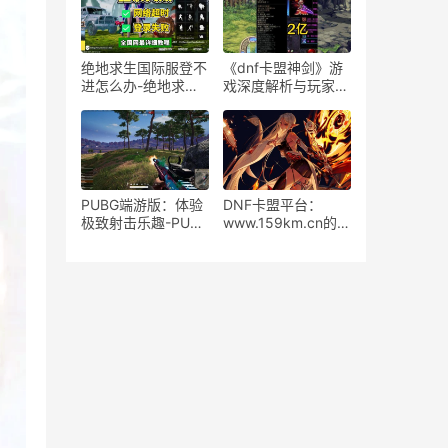
绝地求生国际服登不
《dnf卡盟神剑》游
进怎么办-绝地求生
戏深度解析与玩家体
国际服无法登录的解
验-dnf卡盟神剑：游
决方法
戏特色及玩法详解
PUBG端游版：体验
DNF卡盟平台：
极致射击乐趣-PUBG
www.159km.cn的深
端游版最新版本玩法
度解析与体验-DNF
与攻略详解
卡盟平台159km.cn
的功能与服务详解