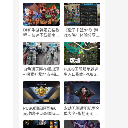
DNF手游韩服安装教
《橙子卡盟dnf》游
程 – 快速下载指南-
戏攻略与体验分享-
如何在手机上安装并
《橙子卡盟dnf》：
玩转DNF手游韩服
游戏特色及玩法解析
白色通天晓在哪出现
PUBG国际服地铁逃
– 探索神秘地点-揭
生入口指南-PUBG国
秘白色通天晓的具体
际服地铁逃生入口怎
出现位置
么进入
PUBG国际服直充6
永劫无间适配机型名
元攻略-PUBG国际服
单大全-永劫无间最
6元直充怎么操作
佳适配手机型号推荐