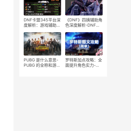
DNF卡盟345平台深
《DNF》四姨辅助角
度解析：游戏辅助工
色深度解析-DNF四
具的安全与风险-
姨辅助，游戏中的隐
DNF卡盟345工具的
藏力量
安全性及潜在风险探
讨
PUBG 是什么意思-
罗特斯加点攻略：全
PUBG 的全称和游戏
面提升角色实力-详
背景介绍
细解析罗特斯职业技
能加点方案