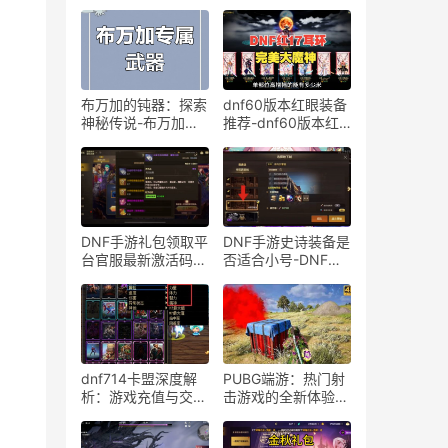
布万加的钝器：探索
dnf60版本红眼装备
神秘传说-布万加的
推荐-dnf60版本红
钝器：历史与影响
眼玩家如何选择首饰
搭配
DNF手游礼包领取平
DNF手游史诗装备是
台官服最新激活码-
否适合小号-DNF手
如何在DNF手游官服
游史诗装备给小号使
礼包平台快速获取独
用的优势与劣势分析
家奖励
dnf714卡盟深度解
PUBG端游：热门射
析：游戏充值与交易
击游戏的全新体验-
安全新探讨-dnf714
PUBG端游最新版本
卡盟平台安全性与可
玩法与技巧解析