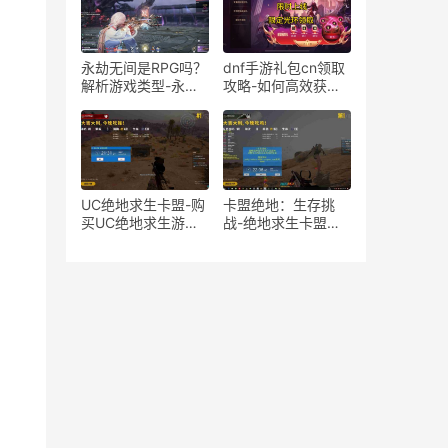
靠性分析
永劫无间是RPG吗？
dnf手游礼包cn领取
解析游戏类型-永劫
攻略-如何高效获取
无间是否属于角色扮
dnf手游礼包cn
演游戏
UC绝地求生卡盟-购
卡盟绝地：生存挑
买UC绝地求生游戏
战-绝地求生卡盟平
卡密
台推荐