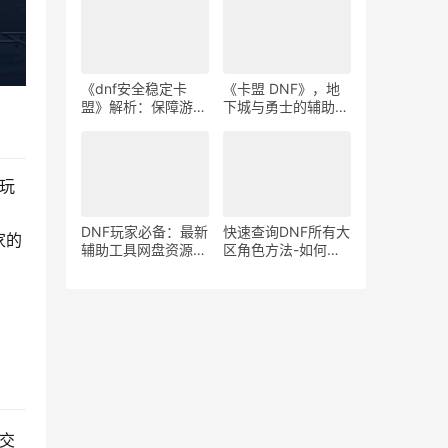
《dnf安全稳定卡
《卡盟 DNF》，地
盟》解析：保障游戏
下城与勇士的辅助工
安全新策略-dnf安全
具-深入了解《卡盟
稳定卡盟如何确保玩
DNF》的功能与使用
家游戏体验与安全
玩
DNF玩家必备：最新
快速查询DNF所有大
家的
辅助工具网盘资源大
区角色方法-如何查
揭秘-DNF辅助工具
看所有大区的游戏角
网盘：一站式解决你
色
的游戏需求
交