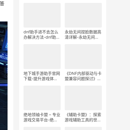
答
dnf助手进不去怎么
永劫无间捏脸数据高
办解决方法-dnf助手
清详解-永劫无间捏
无法登录问题详细解
脸数据高清下载与使
决方案
用教程
地下城手游助手官网
《DNF内部驱动与卡
下载-提升游戏体验-
盟兼容问题探讨》-
地下城手游助手官网
DNF内部驱动与卡盟
下载方法详解
冲突解决方案
绝地领袖卡盟 – 专业
《辅助卡盟》：探索
游戏交易平台-绝地
游戏辅助工具的世
求生游戏卡密购买平
界-深入了解《辅助
台
卡盟》的功能与优势