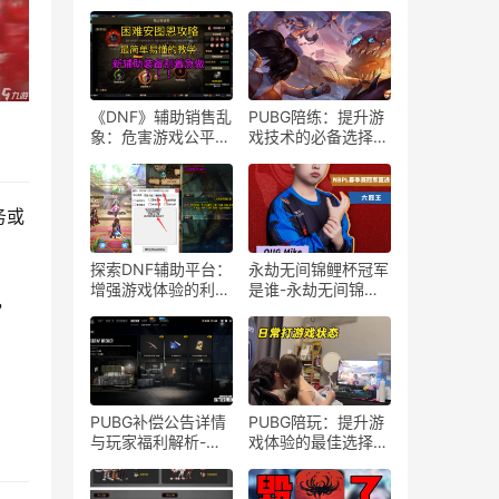
《DNF》辅助销售乱
PUBG陪练：提升游
象：危害游戏公平性
戏技术的必备选择-
与玩家利益-深入解
PUBG陪练服务如何
析《地下城与勇士》
帮助玩家提高战斗技
辅助工具市场及其对
巧
务或
游戏生态的影响
探索DNF辅助平台：
永劫无间锦鲤杯冠军
增强游戏体验的利
是谁-永劫无间锦鲤
，
器-DNF辅助平台：
杯冠军得主及比赛精
游戏玩家的秘密武器
彩瞬间
与优势之源
PUBG补偿公告详情
PUBG陪玩：提升游
与玩家福利解析-
戏体验的最佳选择-
PUBG补偿公告最新
PUBG陪玩服务如何
内容及玩家如何申请
提升你的对战水平