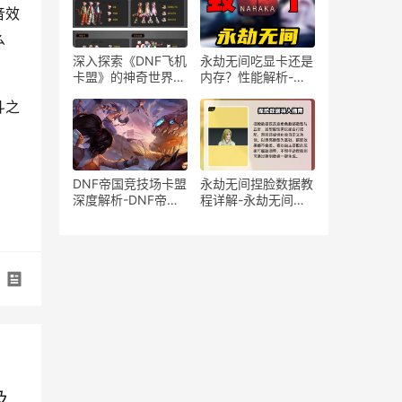
补偿
音效
么
深入探索《DNF飞机
永劫无间吃显卡还是
卡盟》的神奇世界-
内存？性能解析-永
《DNF飞机卡盟》的
劫无间对显卡和内存
斗之
奥秘与玩法
的占用情况分析
DNF帝国竞技场卡盟
永劫无间捏脸数据教
深度解析-DNF帝国
程详解-永劫无间捏
竞技场卡盟攻略与技
脸数据教程如何操作
巧
及