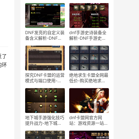
DNF发亮的自定义装
dnf手游史诗装备全
备含义解析-DNF游
解析-DNF手游史诗
戏中发亮的自定义装
装备有哪些？全面详
备是什么意思
解
反了
的环
：
探究DNF卡盟的运营
绝地求生卡盟全网最
模式与端口使用-深
低价-购买绝地求生
入了解DNF卡盟背后
卡盟，享受全网最低
的技术和运作方式
价格优惠
地下城手游强化技巧
dnf卡盟网官方网
提升战力-地下城手
站：游戏资源一站式
游角色装备强化详细
平台-dnf卡盟网官网
攻略
游戏资源与交易服务