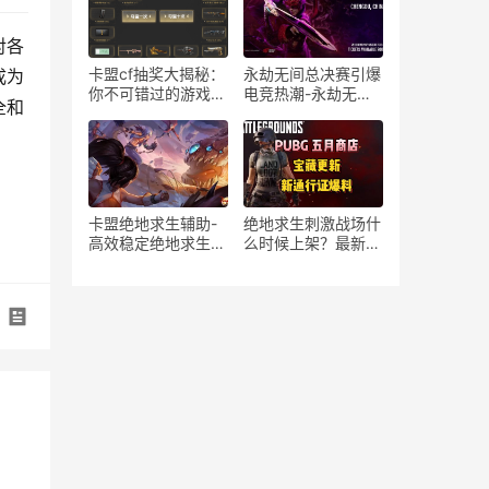
全解析
对各
卡盟cf抽奖大揭秘：
永劫无间总决赛引爆
成为
你不可错过的游戏福
电竞热潮-永劫无间
全和
利-卡盟cf抽奖：一
总决赛精彩回顾与选
次值得参与的游戏体
手分析
验
卡盟绝地求生辅助-
绝地求生刺激战场什
高效稳定绝地求生辅
么时候上架？最新消
助工具
息来了-绝地求生刺
激战场上线时间及游
戏特色介绍