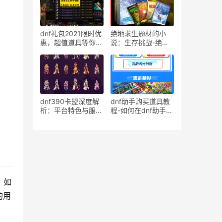
dnf礼包2021限时优
绝地求生题材的小
惠，超值道具等你来
说：生存挑战-绝地
拿-2021年地下城与
求生小说中的生存策
勇士礼包购买攻略
略
dnf390卡盟深度解
dnf助手购买道具教
析：平台特色与服务
程-如何在dnf助手快
体验-dnf390卡盟：
速购买游戏道具
游戏点卡交易平台的
行业领跑者
，如
的用