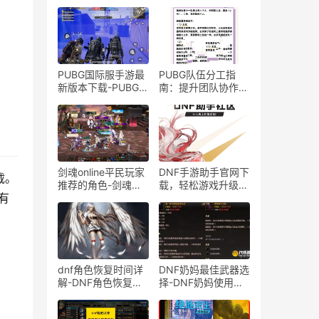
PUBG国际服手游最
PUBG队伍分工指
新版本下载-PUBG国
南：提升团队协作的
际服手游安卓版体验
关键-PUBG队伍分工
评测
策略与角色分配技巧
剑魂online平民玩家
DNF手游助手官网下
载。
推荐的角色-剑魂
载，轻松游戏升级-
有
online平民玩家适合
如何使用DNF手游助
玩哪个角色
手官网提升游戏体验
dnf角色恢复时间详
DNF奶妈最佳武器选
解-DNF角色恢复功
择-DNF奶妈使用什
能能恢复多久时间?
么武器效果最好