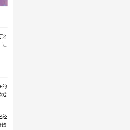
行这
，让
F的
游戏
已经
开始