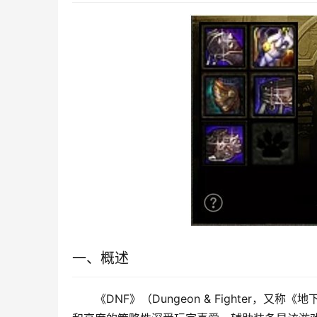
一、概述
《DNF》（Dungeon & Fighter