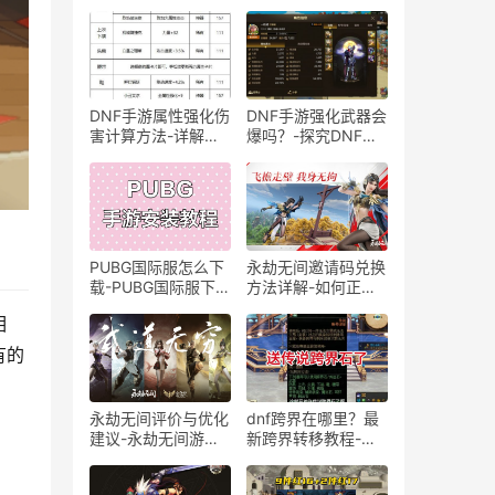
DNF手游属性强化伤
DNF手游强化武器会
害计算方法-详解
爆吗？-探究DNF手
DNF手游中角色属性
游强化武器是否会掉
强化如何影响伤害计
落
算
PUBG国际服怎么下
永劫无间邀请码兑换
载-PUBG国际服下载
方法详解-如何正确
教程及安装步骤详解
兑换永劫无间邀请码
相
获取游戏福利
有的
永劫无间评价与优化
dnf跨界在哪里？最
建议-永劫无间游戏
新跨界转移教程-
体验分析及改进建议
DNF如何进行道具跨
界？详细步骤解析