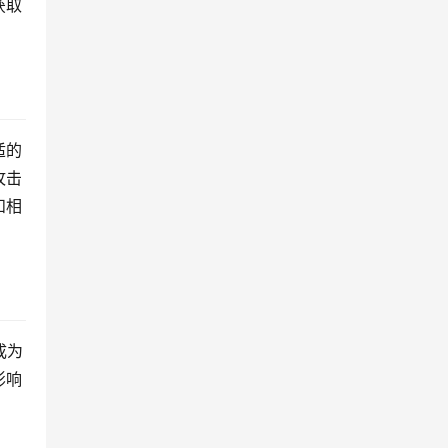
获取
适的
攻击
和相
成为
影响