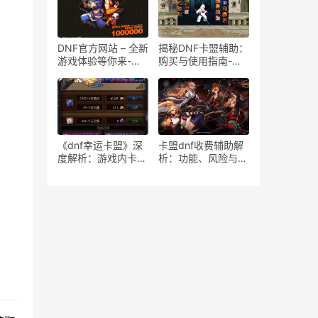
DNF官方网站 – 全新
揭秘DNF卡盟辅助：
游戏体验等你来-
购买与使用指南-
DNF官方网站：全面
DNF卡盟辅助：安全
升级的游戏世界
可靠的选择，提升游
戏体验
《dnf幸运卡盟》深
卡盟dnf收费辅助解
度解析：游戏内卡盟
析：功能、风险与替
机制与玩家体验-
代方案-dnf卡盟辅助
DNF幸运卡盟机制下
工具收费模式深度探
的玩家互动与交易策
讨
略