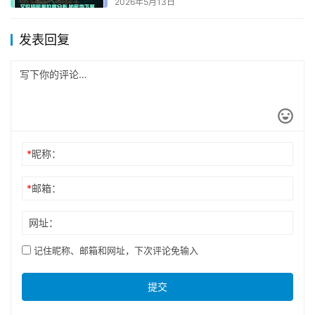
PUBG直装版最新版本下载与游戏攻
略
2026年4月16日
dnf助手购买道具教程-如何在dnf助
手快速购买游戏道具
2025年6月12日
PUBG国际服直充6元攻略-PUBG国
际服6元直充怎么操作
2026年5月11日
永劫无间账号被锁定如何解决-永劫
无间账号被锁定禁止登录的解决方
法
2025年12月18日