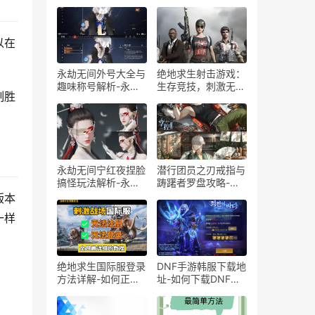
以在
永劫无间外号大全与
绝地求生射击游戏：
趣味称号解析-永劫
生存竞技，刺激无
制胜
无间玩家常用外号和
限-绝地求生射击游
昵称推荐
戏玩法攻略
永劫无间宁红夜捏脸
潜行团员之刃戒指与
搞怪玩法解析-永劫
踌躇者罗盘攻略-潜
无间宁红夜捏脸搞笑
行游戏中的神器：刃
版本
角色设计教程
戒指与罗盘深度解析
一样
绝地求生国际服登录
DNF手游韩服下载地
方法详解-如何正确
址-如何下载DNF手
登录绝地求生国际服
游韩服版本
并解决常见问题