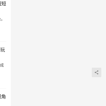
短短
会。
戏玩
成
服角