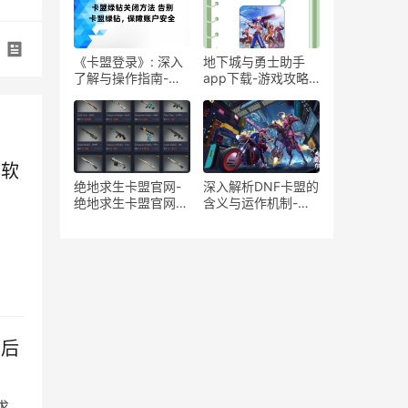
《卡盟登录》: 深入
地下城与勇士助手
了解与操作指南-掌
app下载-游戏攻略
握卡盟登录技巧：提
工具-地下城与勇士
升安全与效率的长尾
手游辅助工具推荐
词指南
本软
绝地求生卡盟官网-
深入解析DNF卡盟的
绝地求生卡盟官网正
含义与运作机制-
品授权低价
DNF卡盟：揭秘游戏
交易平台的神秘面纱
背后
求