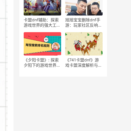
策略与玩家社区的完
美结合
卡盟dnf辅助：探索
旭旭宝宝删除dnf手
游戏世界的强大工
游：玩家社区反响如
具-卡盟dnf辅助：游
何-探讨旭旭宝宝删
戏玩家必备的长尾词
除dnf手游事件的影
响与原因
《夕阳卡盟》: 探索
《741卡盟dnf》游
夕阳下的游戏世界-
戏卡盟深度解析与体
《夕阳卡盟》深度解
验-741卡盟dnf卡盟
析：一款独具特色的
平台特点与使用心得
卡牌策略游戏