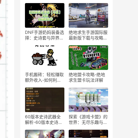
DNF手游奶妈装备选
绝地求生手游国际服
择：史诗套与异界
最新版下载与攻略-
套-DNF手游奶妈史
绝地求生手游国际服
诗套与异界套深度对
最新版全方位评测
比分析
手机搬砖：轻松赚取
绝地盟卡攻略-绝地
额外收入-如何利用
求生盟卡玩法详解
手机搬砖技巧提高效
率
60版本史诗武器全
探索《游戏卡盟》的
解析-60版本史诗武
世界：无尽乐趣与策
器详细一览
略的交织-《游戏卡
盟》深度解析：卡牌