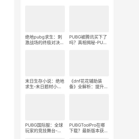
绝地pubg求生：刺
PUBG被腾讯买下了
激战场的终极对决-
吗？真相揭秘-PUBG
绝地pubg求生游戏
是否被腾讯收购的最
玩法与战术技巧解析
新消息和背景分析
末日生存小说：绝地
《dnf花花辅助装
求生-末日题材小说
备》全解析：提升游
绝地求生阅读体验
戏体验的必备工具-
《dnf花花辅助装
备》深度评测：如何
选择最适合你的辅助
装备
PUBG国际服：全球
PUBGToolPro在哪
玩家的竞技舞台-
下载？最新版本获取
PUBG国际服最新版
方法-PUBGToolPro