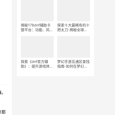
本与全球赛事攻略
下载地址及使用教程
揭秘178dnf辅助卡
探索十大最稀有的十
盟平台：功能、风险
把太刀-揭秘全球最
与合规性分
罕见的日本武士刀
析-178dnf辅助卡盟
平台使用体验及安全
风险评估
探索《dnf官方辅
梦幻手游互通区查找
助》：提升游戏体验
指南-如何在梦幻手
的必备工具-深入解
游中找到互通区
析《dnf官方辅助》
的功能与优势
器。
家都