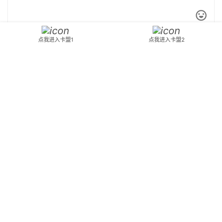
点我进入卡盟1
点我进入卡盟2
*
昵称：
*
邮箱：
网址：
记住昵称、邮箱和网址，下次评论免输入
提交
Copyright © 2024 3dnfkm 版权所有
苏ICP备2023037345号-6
公安备案
苏
公网安备32080402000288