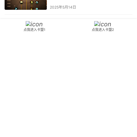
2025年5月14日
dnf手游官方网站是多少？最新资讯
抢先看-如何找到dnf手游的官方网
点我进入卡盟1
点我进入卡盟2
站？详细指南
2025年6月23日
地下城零氪玩家推荐的角色选择-零
氪玩家在地下城中适合玩哪个角色
2025年6月16日
dnf各种礼包价格对比-全面解析地
下城与勇士礼包价格及性价比
2025年7月25日
韩服DNF50级史诗装备的命运-50